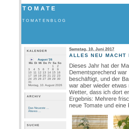
TOMATE
TOMATENBLOG
Samstag, 10. Juni 2017
KALENDER
ALLES NEU MACHT 
August '26
Mo
Di
Mi
Do
Fr
Sa
So
Dieses Jahr hat der Mai
1
2
3
4
5
6
7
8
9
Dementsprechend war i
10
11
12
13
14
15
16
17
18
19
20
21
22
23
beschäftigt, und der Bal
24
25
26
27
28
29
30
31
war aber wieder etwas
Montag, 10. August 2026
Wetter, dass ich dort 
ARCHIV
Ergebnis: Mehrere fris
neue Tomate und eine k
Das Neueste ...
Älteres ...
SUCHE