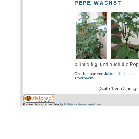
PEPE WÄCHST
blüht eifrig, und auch die Pe
Geschrieben von
Juliane Hochstein
i
Trackbacks
(Seite 1 von 3, insg
Powered by
s9y
– Template by
Bulletproof development team
.