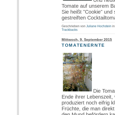
Und heut
Tomate auf unserem Ba
Sie heißt "Cookie" und s
gestreiften Cocktailtom
Geschrieben von
Juliane Hochstein
i
Trackbacks
Mittwoch, 9. September 2015
TOMATENERNTE
Die Tomat
Ende ihrer Lebenszeit, 
produziert noch eifrig k
Früchte, die man direk
den Mund befördern ka