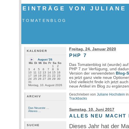
EINTRÄGE VON JULIANE
TOMATENBLOG
Freitag, 24. Januar 2020
KALENDER
PHP 7
August '26
Mo
Di
Mi
Do
Fr
Sa
So
Das Tomatenblog ist (wurde) au
1
2
PHP 7 zur Verfügung, und dadurc
3
4
5
6
7
8
9
10
11
12
13
14
15
16
Version der verwendeten
Blog-S
17
18
19
20
21
22
23
es jetzt ganz viele neue Optione
24
25
26
27
28
29
30
Und vielleicht finde ich jetzt au
31
Montag, 10. August 2026
neue Artikel im Blog zu ergänzen.
Geschrieben von
Juliane Hochstein
i
ARCHIV
Trackbacks
Das Neueste ...
Samstag, 10. Juni 2017
Älteres ...
ALLES NEU MACHT 
Dieses Jahr hat der Mai
SUCHE