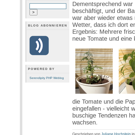
Dementsprechend war i
beschäftigt, und der Bal
war aber wieder etwas
Wetter, dass ich dort 
BLOG ABONNIEREN
Ergebnis: Mehrere fris
neue Tomate und eine k
POWERED BY
Serendipity PHP Weblog
die Tomate und die Papr
eingefallen - vielleicht
buschige Tendenzen ha
wachsen.
Geschrieben von
Juliane Hochstein
i