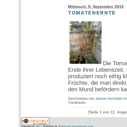
Mittwoch, 9. September 2015
TOMATENERNTE
Die Tomat
Ende ihrer Lebenszeit, 
produziert noch eifrig k
Früchte, die man direk
den Mund befördern ka
Geschrieben von
Juliane Hochstein
i
Trackbacks
(Seite 1 von 11, insg
Powered by
s9y
– Template by
Bulletproof development team
.