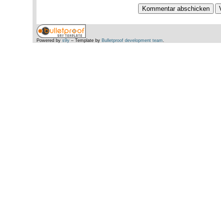
Powered by
s9y
– Template by
Bulletproof development team
.