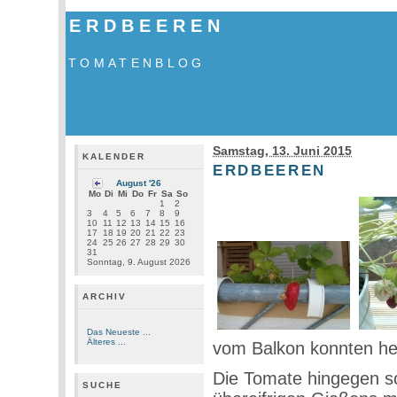
ERDBEEREN
TOMATENBLOG
Samstag, 13. Juni 2015
KALENDER
ERDBEEREN
August '26
Mo
Di
Mi
Do
Fr
Sa
So
1
2
3
4
5
6
7
8
9
10
11
12
13
14
15
16
17
18
19
20
21
22
23
24
25
26
27
28
29
30
31
Sonntag, 9. August 2026
ARCHIV
Das Neueste ...
Älteres ...
vom Balkon konnten he
Die Tomate hingegen sc
SUCHE