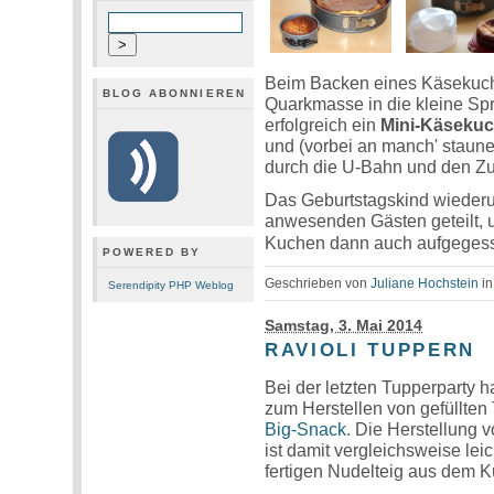
Beim Backen eines Käsekuche
BLOG ABONNIEREN
Quarkmasse in die kleine Sp
erfolgreich ein
Mini-Käseku
und (vorbei an manch' staun
durch die U-Bahn und den Z
Das Geburtstagskind wiederum
anwesenden Gästen geteilt, 
Kuchen dann auch aufgeges
POWERED BY
Geschrieben von
Juliane Hochstein
i
Serendipity PHP Weblog
Samstag, 3. Mai 2014
RAVIOLI TUPPERN
Bei der letzten Tupperparty h
zum Herstellen von gefüllte
Big-Snack
. Die Herstellung 
ist damit vergleichsweise le
fertigen Nudelteig aus dem Kü