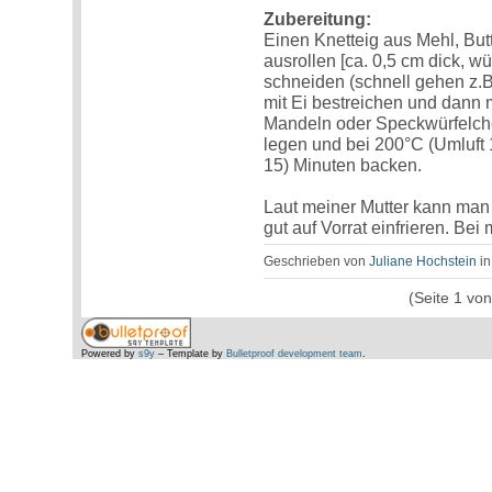
Zubereitung:
Einen Knetteig aus Mehl, But
ausrollen [ca. 0,5 cm dick, w
schneiden (schnell gehen z.B
mit Ei bestreichen und dann
Mandeln oder Speckwürfelche
legen und bei 200°C (Umluft 1
15) Minuten backen.
Laut meiner Mutter kann ma
gut auf Vorrat einfrieren. Bei 
Geschrieben von
Juliane Hochstein
i
(Seite 1 vo
Powered by
s9y
– Template by
Bulletproof development team
.