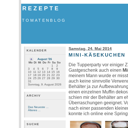
REZEPTE
TOMATENBLOG
Samstag, 24. Mai 2014
KALENDER
MINI-KÄSEKUCHEN
August '26
Mo
Di
Mi
Do
Fr
Sa
So
Die Tupperparty vor einiger Z
1
2
3
4
5
6
7
8
9
Gastgeschenk auch einen
Mi
10
11
12
13
14
15
16
meinem Mann wurde er misstra
17
18
19
20
21
22
23
24
25
26
27
28
29
30
auch keine sinnvolle Verwend
31
Sonntag, 9. August 2026
Behälter ja zur Aufbewahrun
einen einzelnen Muffin dekor
ARCHIV
schien mir der Behälter am eh
Überraschungen geeignet. Vo
Das Neueste ...
nach einer passenden kleine
Älteres ...
konnte ich online eine Sprin
SUCHE