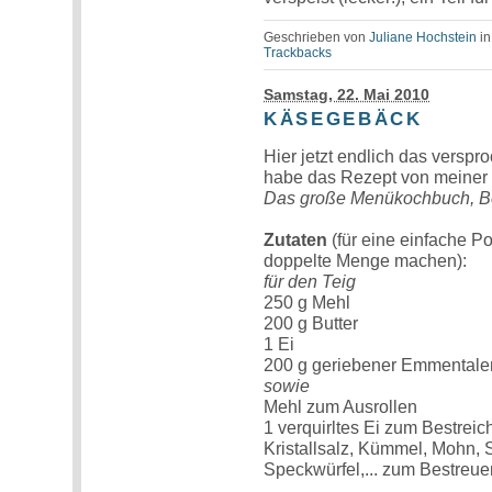
Geschrieben von
Juliane Hochstein
i
Trackbacks
Samstag, 22. Mai 2010
KÄSEGEBÄCK
Hier jetzt endlich das versp
habe das Rezept von meiner 
Das große Menükochbuch, Be
Zutaten
(für eine einfache P
doppelte Menge machen):
für den Teig
250 g Mehl
200 g Butter
1 Ei
200 g geriebener Emmentale
sowie
Mehl zum Ausrollen
1 verquirltes Ei zum Bestreic
Kristallsalz, Kümmel, Mohn, 
Speckwürfel,... zum Bestreue