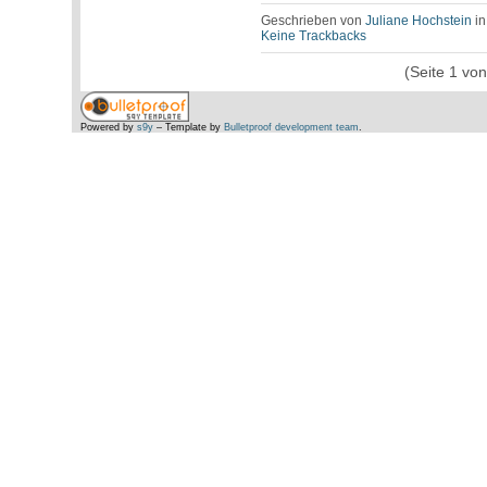
Geschrieben von
Juliane Hochstein
i
Keine Trackbacks
(Seite 1 vo
Powered by
s9y
– Template by
Bulletproof development team
.