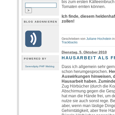
bis zum ersten Kälteeinbruch 
Tomaten ernten können.
Ich finde, diesem heldenh
zollen!
BLOG ABONNIEREN
Geschrieben von
Juliane Hochstein
i
Trackbacks
Dienstag, 5. Oktober 2010
HAUSARBEIT ALS F
POWERED BY
Dass ich allgemein sehr gern
Serendipity PHP Weblog
schon herumgesprochen.
Heu
Auswirkungen hinweisen, di
Hausarbeit haben. Zumindes
Zug Hörbücher (durch die Kopf
Abschirmung gegen die Gesp
hat man die Hände frei, um d
nutze sie auch sonst rege. B
aber, wenn man lästige Dinge
Gehirntätigkeit, aber freie H