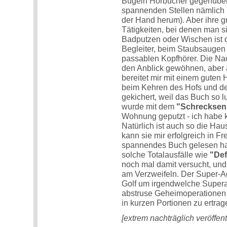
Bügeln Hörbücher gegenüber
spannenden Stellen nämlich 
der Hand herum). Aber ihre gr
Tätigkeiten, bei denen man 
Badputzen oder Wischen ist 
Begleiter, beim Staubsaugen
passablen Kopfhörer. Die Nac
den Anblick gewöhnen, aber
bereitet mir mit einem guten
beim Kehren des Hofs und de
gekichert, weil das Buch so 
wurde mit dem
"Schrecksenm
Wohnung geputzt - ich habe k
Natürlich ist auch so die Hau
kann sie mir erfolgreich in Fr
spannendes Buch gelesen hab
solche Totalausfälle wie
"De
noch mal damit versucht, un
am Verzweifeln. Der Super-Agen
Golf um irgendwelche Supera
abstruse Geheimoperationen i
in kurzen Portionen zu ertrag
[extrem nachträglich veröffent