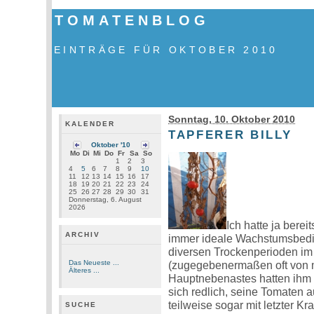
TOMATENBLOG
EINTRÄGE FÜR OKTOBER 2010
Sonntag, 10. Oktober 2010
KALENDER
TAPFERER BILLY
Oktober '10
Mo
Di
Mi
Do
Fr
Sa
So
1
2
3
4
5
6
7
8
9
10
11
12
13
14
15
16
17
18
19
20
21
22
23
24
25
26
27
28
29
30
31
Donnerstag, 6. August
2026
Ich hatte ja bereit
ARCHIV
immer ideale Wachstumsbedi
diversen Trockenperioden i
Das Neueste ...
(zugegebenermaßen oft von m
Älteres ...
Hauptnebenastes hatten ihm 
sich redlich, seine Tomaten 
teilweise sogar mit letzter Kr
SUCHE