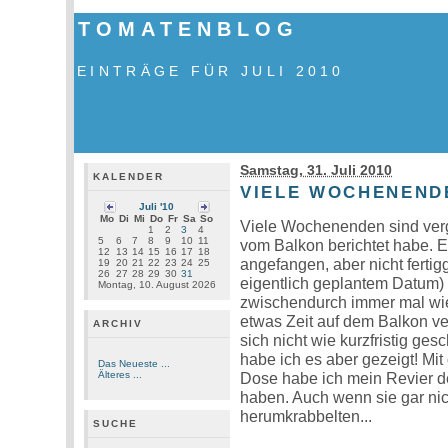
TOMATENBLOG
EINTRÄGE FÜR JULI 2010
Samstag, 31. Juli 2010
KALENDER
VIELE WOCHENEND
Juli '10
Mo
Di
Mi
Do
Fr
Sa
So
Viele Wochenenden sind verg
1
2
3
4
5
6
7
8
9
10
11
vom Balkon berichtet habe. E
12
13
14
15
16
17
18
angefangen, aber nicht fertigg
19
20
21
22
23
24
25
26
27
28
29
30
31
eigentlich geplantem Datum) o
Montag, 10. August 2026
zwischendurch immer mal w
etwas Zeit auf dem Balkon ve
ARCHIV
sich nicht wie kurzfristig g
habe ich es aber gezeigt! Mit
Das Neueste ...
Älteres ...
Dose habe ich mein Revier deu
haben. Auch wenn sie gar nic
herumkrabbelten...
SUCHE