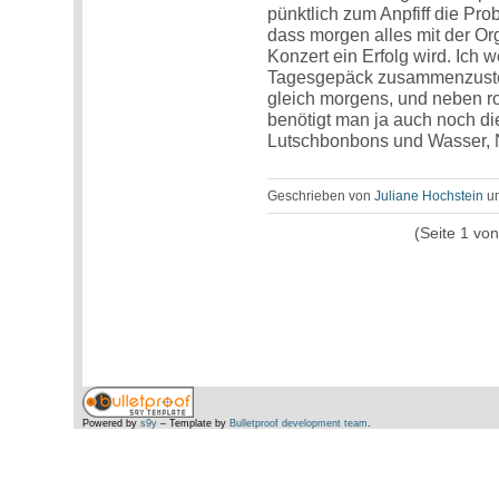
pünktlich zum Anpfiff die Pro
dass morgen alles mit der Or
Konzert ein Erfolg wird. Ich 
Tagesgepäck zusammenzustel
gleich morgens, und neben ro
benötigt man ja auch noch di
Lutschbonbons und Wasser, N
Geschrieben von
Juliane Hochstein
u
(Seite 1 vo
Powered by
s9y
– Template by
Bulletproof development team
.