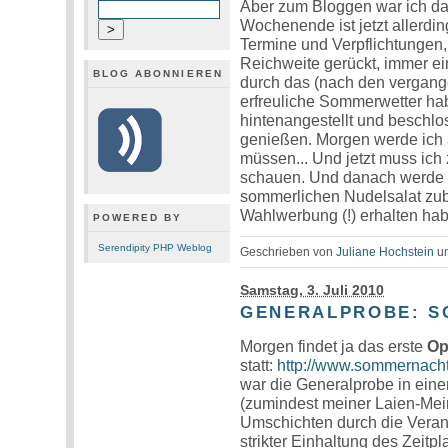
Aber zum Bloggen war ich d
Wochenende ist jetzt allerdi
Termine und Verpflichtungen,
Reichweite gerückt, immer ei
BLOG ABONNIEREN
durch das (nach den vergange
erfreuliche Sommerwetter hab
hintenangestellt und beschlo
genießen. Morgen werde ich a
müssen... Und jetzt muss ic
schauen. Und danach werde i
sommerlichen Nudelsalat zub
Wahlwerbung (!) erhalten habe
POWERED BY
Serendipity PHP Weblog
Geschrieben von
Juliane Hochstein
u
Samstag, 3. Juli 2010
GENERALPROBE: 
Morgen findet ja das erste
Op
statt:
http://www.sommernachts
war die Generalprobe in eine
(zumindest meiner Laien-Mein
Umschichten durch die Veran
strikter Einhaltung des Zeitp