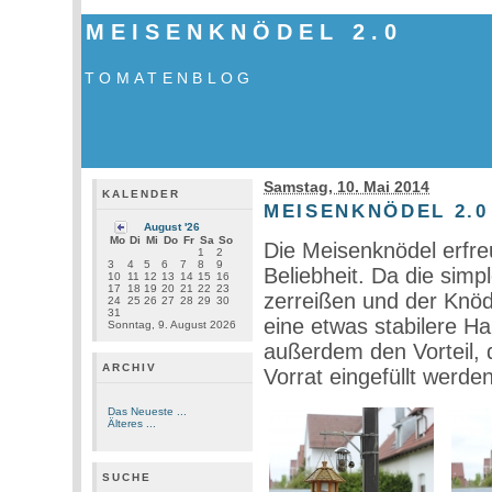
MEISENKNÖDEL 2.0
TOMATENBLOG
Samstag, 10. Mai 2014
KALENDER
MEISENKNÖDEL 2.0
August '26
Mo
Di
Mi
Do
Fr
Sa
So
Die Meisenknödel erfre
1
2
3
4
5
6
7
8
9
Beliebheit. Da die sim
10
11
12
13
14
15
16
17
18
19
20
21
22
23
zerreißen und der Knöd
24
25
26
27
28
29
30
31
eine etwas stabilere Ha
Sonntag, 9. August 2026
außerdem den Vorteil, 
ARCHIV
Vorrat eingefüllt werde
Das Neueste ...
Älteres ...
SUCHE