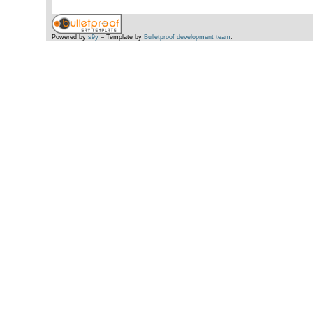
Powered by
s9y
– Template by
Bulletproof development team
.