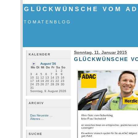
GLÜCKWÜNSCHE VOM A
TOMATENBLOG
Sonntag, 11. Januar 2015
KALENDER
GLÜCKWÜNSCHE V
August '26
Mo
Di
Mi
Do
Fr
Sa
So
1
2
3
4
5
6
7
8
9
10
11
12
13
14
15
16
17
18
19
20
21
22
23
24
25
26
27
28
29
30
31
Sonntag, 9. August 2026
ARCHIV
Das Neueste ...
Älteres ...
SUCHE