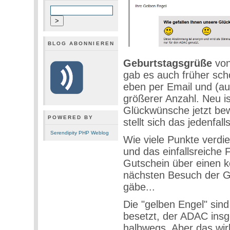
BLOG ABONNIEREN
Geburtstagsgrüße
von
gab es auch früher sc
eben per Email und (au
größerer Anzahl. Neu i
Glückwünsche jetzt bew
POWERED BY
stellt sich das jedenfal
Serendipity PHP Weblog
Wie viele Punkte verdie
und das einfallsreiche
Gutschein über einen k
nächsten Besuch der Ge
gäbe...
Die "gelben Engel" sind 
besetzt, der ADAC ins
halbwegs. Aber das wirk