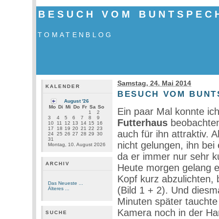
BESUCH VOM BUNTSPEC
TOMATENBLOG
Samstag, 24. Mai 2014
KALENDER
BESUCH VOM BUNT
August '26
Mo
Di
Mi
Do
Fr
Sa
So
Ein paar Mal konnte ic
1
2
3
4
5
6
7
8
9
Futterhaus
beobachten
10
11
12
13
14
15
16
17
18
19
20
21
22
23
auch für ihn attraktiv. 
24
25
26
27
28
29
30
31
nicht gelungen, ihn bei
Montag, 10. August 2026
da er immer nur sehr k
ARCHIV
Heute morgen gelang es
Kopf kurz abzulichten, 
Das Neueste ...
(Bild 1 + 2). Und diesma
Älteres ...
Minuten später tauchte 
Kamera noch in der Hand
SUCHE