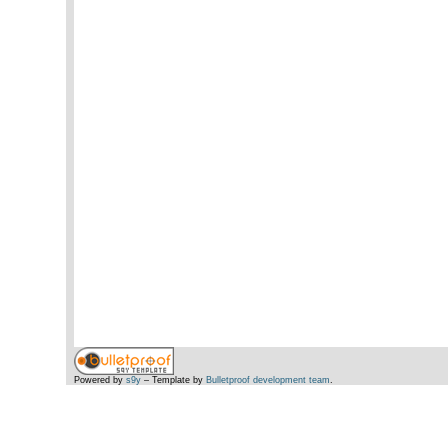
Powered by
s9y
– Template by
Bulletproof development team
.