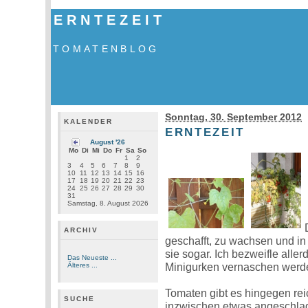
ERNTEZEIT
TOMATENBLOG
Sonntag, 30. September 2012
KALENDER
ERNTEZEIT
August '26
Mo
Di
Mi
Do
Fr
Sa
So
1
2
3
4
5
6
7
8
9
10
11
12
13
14
15
16
17
18
19
20
21
22
23
24
25
26
27
28
29
30
31
Samstag, 8. August 2026
ARCHIV
geschafft, zu wachsen und in
sie sogar. Ich bezweifle aller
Das Neueste ...
Minigurken vernaschen werd
Älteres ...
Tomaten gibt es hingegen rei
SUCHE
inzwischen etwas angeschlag