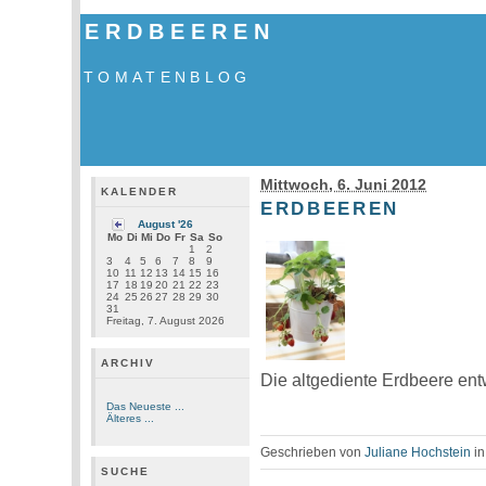
ERDBEEREN
TOMATENBLOG
Mittwoch, 6. Juni 2012
KALENDER
ERDBEEREN
August '26
Mo
Di
Mi
Do
Fr
Sa
So
1
2
3
4
5
6
7
8
9
10
11
12
13
14
15
16
17
18
19
20
21
22
23
24
25
26
27
28
29
30
31
Freitag, 7. August 2026
ARCHIV
Die altgediente Erdbeere entw
Das Neueste ...
Älteres ...
Geschrieben von
Juliane Hochstein
i
SUCHE