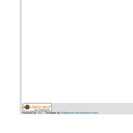
Powered by
s9y
– Template by
Bulletproof development team
.