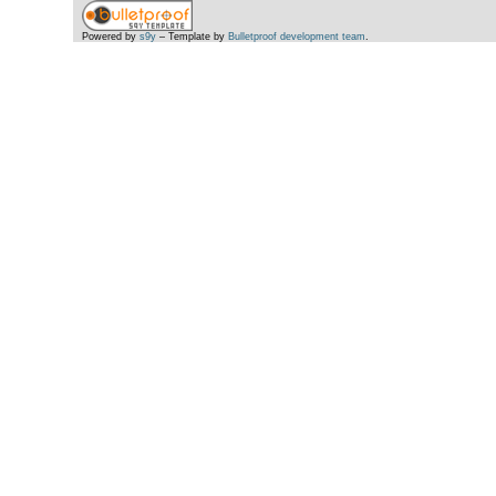
Powered by
s9y
– Template by
Bulletproof development team
.