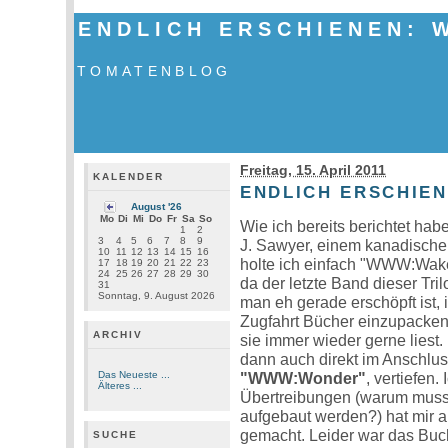
ENDLICH ERSCHIENEN: 
TOMATENBLOG
Freitag, 15. April 2011
KALENDER
ENDLICH ERSCHIE
August '26
Mo
Di
Mi
Do
Fr
Sa
So
Wie ich bereits berichtet ha
1
2
3
4
5
6
7
8
9
J. Sawyer, einem kanadischen
10
11
12
13
14
15
16
holte ich einfach "WWW:Wak
17
18
19
20
21
22
23
24
25
26
27
28
29
30
da der letzte Band dieser Tri
31
Sonntag, 9. August 2026
man eh gerade erschöpft ist, 
Zugfahrt Bücher einzupacke
ARCHIV
sie immer wieder gerne liest
dann auch direkt im Anschlus
Das Neueste ...
"WWW:Wonder"
, vertiefen.
Älteres ...
Übertreibungen (warum musst
aufgebaut werden?) hat mir 
gemacht. Leider war das Buch
SUCHE