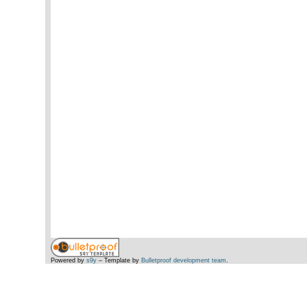
Powered by
s9y
– Template by
Bulletproof development team
.