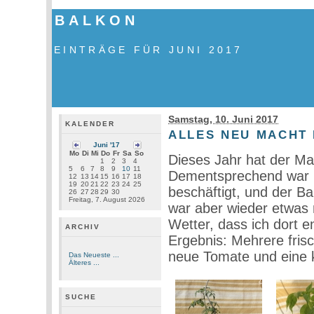
BALKON
EINTRÄGE FÜR JUNI 2017
Samstag, 10. Juni 2017
KALENDER
ALLES NEU MACHT 
Juni '17
Mo
Di
Mi
Do
Fr
Sa
So
Dieses Jahr hat der Mai
1
2
3
4
5
6
7
8
9
10
11
Dementsprechend war i
12
13
14
15
16
17
18
19
20
21
22
23
24
25
beschäftigt, und der Bal
26
27
28
29
30
Freitag, 7. August 2026
war aber wieder etwas
Wetter, dass ich dort 
ARCHIV
Ergebnis: Mehrere fris
neue Tomate und eine k
Das Neueste ...
Älteres ...
SUCHE