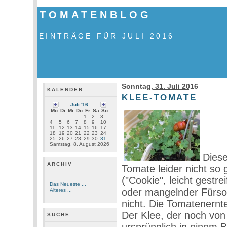
TOMATENBLOG
EINTRÄGE FÜR JULI 2016
Sonntag, 31. Juli 2016
KALENDER
KLEE-TOMATE
Juli '16
Mo
Di
Mi
Do
Fr
Sa
So
1
2
3
4
5
6
7
8
9
10
11
12
13
14
15
16
17
18
19
20
21
22
23
24
25
26
27
28
29
30
31
Samstag, 8. August 2026
Diese
ARCHIV
Tomate leider nicht so 
("Cookie", leicht gestr
Das Neueste ...
oder mangelnder Fürsor
Älteres ...
nicht. Die Tomatenernte 
Der Klee, der noch von
SUCHE