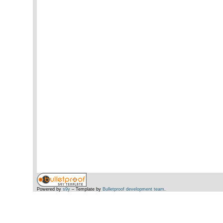
Powered by
s9y
– Template by
Bulletproof development team
.