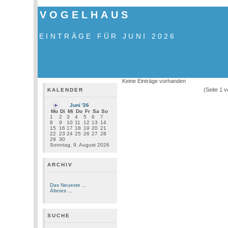
VOGELHAUS
EINTRÄGE FÜR JUNI 2026
Keine Einträge vorhanden
(Seite 1 
KALENDER
Juni '26
Mo
Di
Mi
Do
Fr
Sa
So
1
2
3
4
5
6
7
8
9
10
11
12
13
14
15
16
17
18
19
20
21
22
23
24
25
26
27
28
29
30
Sonntag, 9. August 2026
ARCHIV
Das Neueste ...
Älteres ...
SUCHE