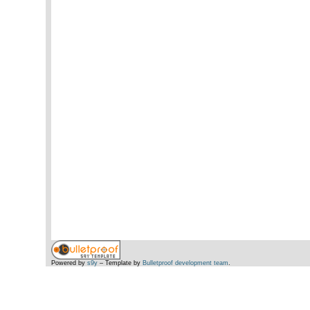
Powered by
s9y
– Template by
Bulletproof development team
.