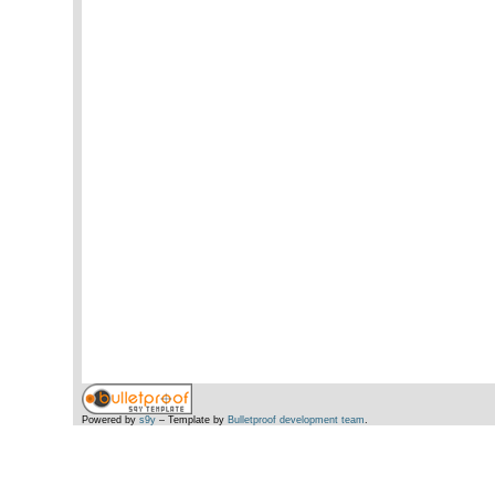
Powered by
s9y
– Template by
Bulletproof development team
.