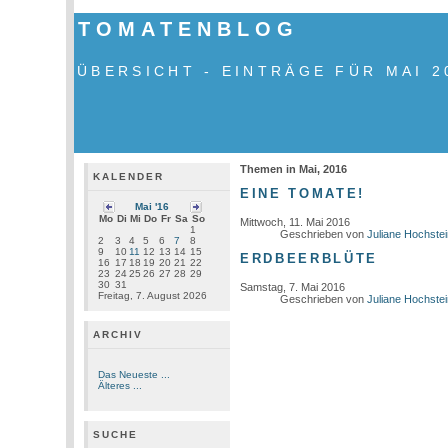
TOMATENBLOG
ÜBERSICHT - EINTRÄGE FÜR MAI 2
Themen in Mai, 2016
KALENDER
EINE TOMATE!
Mai '16
Mo
Di
Mi
Do
Fr
Sa
So
Mittwoch, 11. Mai 2016
1
Geschrieben von
Juliane Hochste
2
3
4
5
6
7
8
9
10
11
12
13
14
15
ERDBEERBLÜTE
16
17
18
19
20
21
22
23
24
25
26
27
28
29
30
31
Samstag, 7. Mai 2016
Freitag, 7. August 2026
Geschrieben von
Juliane Hochste
ARCHIV
Das Neueste ...
Älteres ...
SUCHE