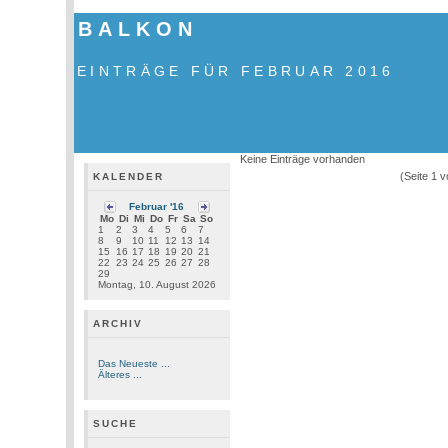
BALKON
EINTRÄGE FÜR FEBRUAR 2016
Keine Einträge vorhanden
(Seite 1 
KALENDER
Februar '16
Mo
Di
Mi
Do
Fr
Sa
So
1
2
3
4
5
6
7
8
9
10
11
12
13
14
15
16
17
18
19
20
21
22
23
24
25
26
27
28
29
Montag, 10. August 2026
ARCHIV
Das Neueste ...
Älteres ...
SUCHE