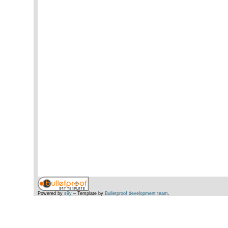
Powered by
s9y
– Template by
Bulletproof development team
.