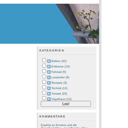
KATEGORIEN
Balkon (32)
Erdbeere (13)
Fahrrad (5)
Lesefutter (9)
Rezepte (3)
Technik (12)
Tomate (25)
Vogelhaus (13)
KOMMENTARE
Exwima
zu
Komoot und die