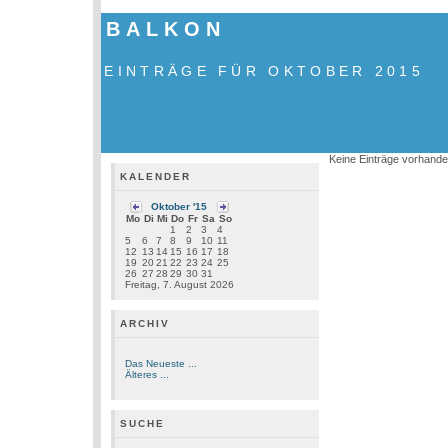
BALKON
EINTRÄGE FÜR OKTOBER 2015
Keine Einträge vorhand
KALENDER
Oktober '15
Mo
Di
Mi
Do
Fr
Sa
So
1
2
3
4
5
6
7
8
9
10
11
12
13
14
15
16
17
18
19
20
21
22
23
24
25
26
27
28
29
30
31
Freitag, 7. August 2026
ARCHIV
Das Neueste ...
Älteres ...
SUCHE