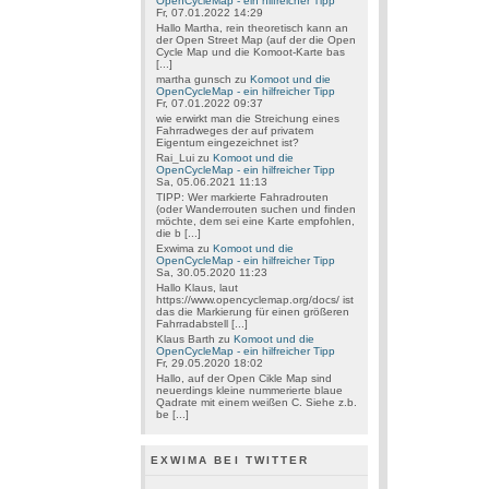
OpenCycleMap - ein hilfreicher Tipp
Fr, 07.01.2022 14:29
Hallo Martha, rein theoretisch kann an
der Open Street Map (auf der die Open
Cycle Map und die Komoot-Karte bas
[...]
martha gunsch
zu
Komoot und die
OpenCycleMap - ein hilfreicher Tipp
Fr, 07.01.2022 09:37
wie erwirkt man die Streichung eines
Fahrradweges der auf privatem
Eigentum eingezeichnet ist?
Rai_Lui
zu
Komoot und die
OpenCycleMap - ein hilfreicher Tipp
Sa, 05.06.2021 11:13
TIPP: Wer markierte Fahradrouten
(oder Wanderrouten suchen und finden
möchte, dem sei eine Karte empfohlen,
die b [...]
Exwima
zu
Komoot und die
OpenCycleMap - ein hilfreicher Tipp
Sa, 30.05.2020 11:23
Hallo Klaus, laut
https://www.opencyclemap.org/docs/ ist
das die Markierung für einen größeren
Fahrradabstell [...]
Klaus Barth
zu
Komoot und die
OpenCycleMap - ein hilfreicher Tipp
Fr, 29.05.2020 18:02
Hallo, auf der Open Cikle Map sind
neuerdings kleine nummerierte blaue
Qadrate mit einem weißen C. Siehe z.b.
be [...]
EXWIMA BEI TWITTER