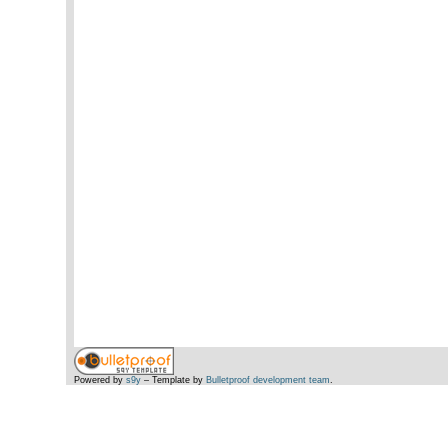
Powered by
s9y
– Template by
Bulletproof development team
.