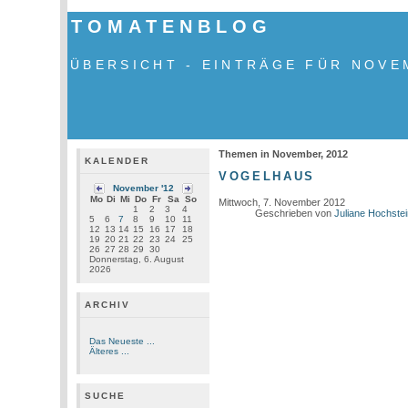
TOMATENBLOG
ÜBERSICHT - EINTRÄGE FÜR NOVE
Themen in November, 2012
KALENDER
VOGELHAUS
November '12
Mo
Di
Mi
Do
Fr
Sa
So
Mittwoch, 7. November 2012
1
2
3
4
Geschrieben von
Juliane Hochste
5
6
7
8
9
10
11
12
13
14
15
16
17
18
19
20
21
22
23
24
25
26
27
28
29
30
Donnerstag, 6. August
2026
ARCHIV
Das Neueste ...
Älteres ...
SUCHE